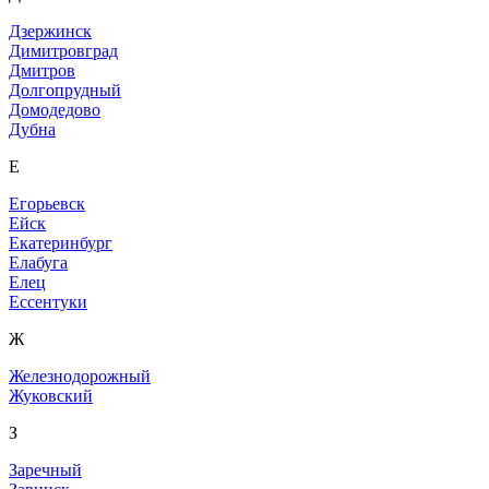
Дзержинск
Димитровград
Дмитров
Долгопрудный
Домодедово
Дубна
Е
Егорьевск
Ейск
Екатеринбург
Елабуга
Елец
Ессентуки
Ж
Железнодорожный
Жуковский
З
Заречный