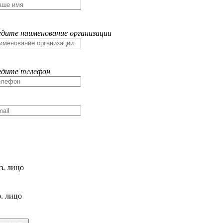
едите наименование организации
едите телефон
з. лицо
. лицо