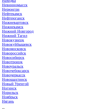
Находка
Невинномысск
Нерюнгри
Нефтекамск
Нефтеюганск
Нижневартовск
Нижнекамск
Нижний Новгород
Нижний Тагил
Новокузнецк
Новокуйбышевск
Новомосковск
Новороссийск
Новосибирск
Новотроицк
Новоуральск
Новочебоксарск
Новочеркасск
Новошахтинск
Новый Уренгой
Ногинск
Норильск
Ноябрьск
Нягань