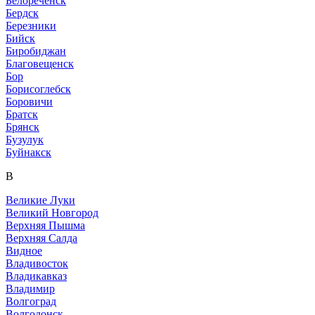
Белореченск
Бердск
Березники
Бийск
Биробиджан
Благовещенск
Бор
Борисоглебск
Боровичи
Братск
Брянск
Бузулук
Буйнакск
В
Великие Луки
Великий Новгород
Верхняя Пышма
Верхняя Салда
Видное
Владивосток
Владикавказ
Владимир
Волгоград
Волгодонск