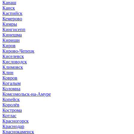
Канаш
Канск
Каспийск
Кемерово
Кимры
Кингисепп
Кинешма
Кириши
Киров
Кирово-Чепецк
Киселевск
Кисловодск
Климовск
Клин
Ковров
Когалым
Коломна
Комсомольск-на-Амуре
Копейск
Королёв
Кострома
Котлас
Красногорск
Краснодар
Краснокаменск