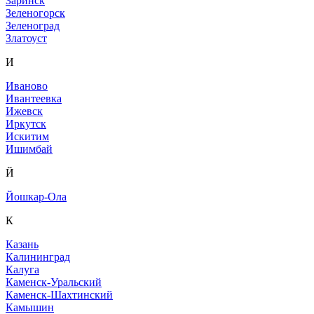
Заринск
Зеленогорск
Зеленоград
Златоуст
И
Иваново
Ивантеевка
Ижевск
Иркутск
Искитим
Ишимбай
Й
Йошкар-Ола
К
Казань
Калининград
Калуга
Каменск-Уральский
Каменск-Шахтинский
Камышин