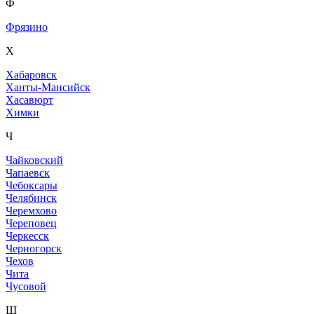
Ф
Фрязино
Х
Хабаровск
Ханты-Мансийск
Хасавюрт
Химки
Ч
Чайковский
Чапаевск
Чебоксары
Челябинск
Черемхово
Череповец
Черкесск
Черногорск
Чехов
Чита
Чусовой
Ш