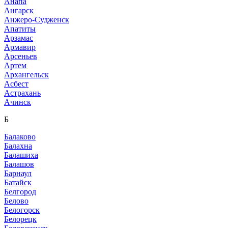
Анапа
Ангарск
Анжеро-Судженск
Апатиты
Арзамас
Армавир
Арсеньев
Артем
Архангельск
Асбест
Астрахань
Ачинск
Б
Балаково
Балахна
Балашиха
Балашов
Барнаул
Батайск
Белгород
Белово
Белогорск
Белорецк