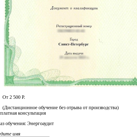
От 2 500 Р.
(Дистанционное обучение без отрыва от производства)
сплатная консультация
каз обучения:
Энергоаудит
едите имя