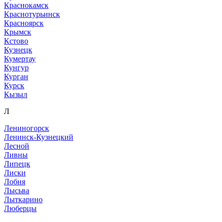
Краснокамск
Краснотурьинск
Красноярск
Крымск
Кстово
Кузнецк
Кумертау
Кунгур
Курган
Курск
Кызыл
Л
Лениногорск
Ленинск-Кузнецкий
Лесной
Ливны
Липецк
Лиски
Лобня
Лысьва
Лыткарино
Люберцы