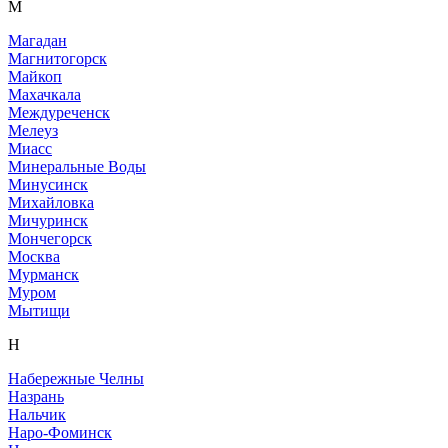
М
Магадан
Магнитогорск
Майкоп
Махачкала
Междуреченск
Мелеуз
Миасс
Минеральные Воды
Минусинск
Михайловка
Мичуринск
Мончегорск
Москва
Мурманск
Муром
Мытищи
Н
Набережные Челны
Назрань
Нальчик
Наро-Фоминск