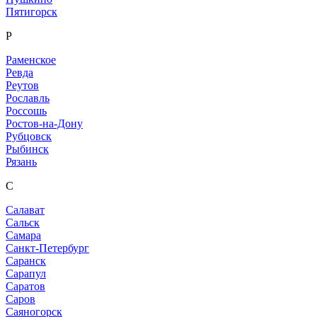
Пятигорск
Р
Раменское
Ревда
Реутов
Рославль
Россошь
Ростов-на-Дону
Рубцовск
Рыбинск
Рязань
С
Салават
Сальск
Самара
Санкт-Петербург
Саранск
Сарапул
Саратов
Саров
Саяногорск