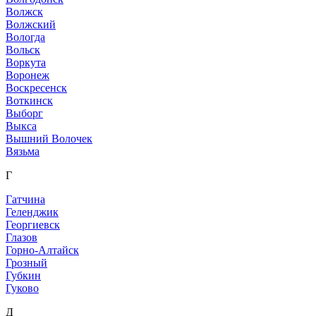
Волжск
Волжский
Вологда
Вольск
Воркута
Воронеж
Воскресенск
Воткинск
Выборг
Выкса
Вышний Волочек
Вязьма
Г
Гатчина
Геленджик
Георгиевск
Глазов
Горно-Алтайск
Грозный
Губкин
Гуково
Д