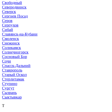
Свободный
Северодвинск
Северск
Сергиев Посад
Серов
Серпухов
Сибай
Славянск-на-Кубани
Смоленск
Снежинск
Соликамск
Солнечногорск
Сосновый Бор
Сочи
Спасск-Дальний
Ставрополь
Старый Оскол
Стерлитамак
Ступино
Сургут
Сызрань
Сыктывкар
Т