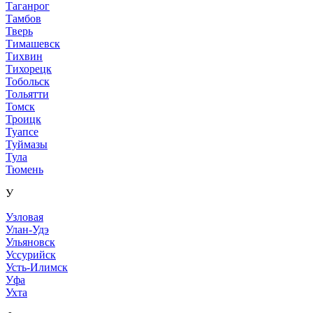
Таганрог
Тамбов
Тверь
Тимашевск
Тихвин
Тихорецк
Тобольск
Тольятти
Томск
Троицк
Туапсе
Туймазы
Тула
Тюмень
У
Узловая
Улан-Удэ
Ульяновск
Уссурийск
Усть-Илимск
Уфа
Ухта