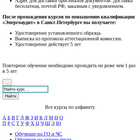
Адрес для доставки оригиналов документов. Доставка
бесплатная, почтой РФ, заказным с уведомлением.
После прохождения курсов по повышению квалификации
«Энергоаудит» в Санкт-Петербурге вы получаете:
Удостоверение установленного образца.
Выписка из протокола аттестационной комиссии.
Удостоверение действует 5 лет
Повторное обучение необходимо проходить не реже чем 1 раз
в 5 лет
…
Найти
Все курсы по алфавиту
А
Б
В
Г
Д
Ж
З
И
К
Л
М
Н
О
П
Р
С
Т
У
Ф
Х
Ц
Ч
Ш
Э
Ю
Обучение по ГО и ЧС
Обучение по охране труда