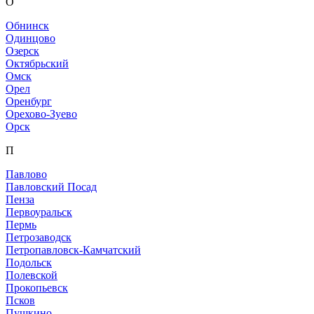
О
Обнинск
Одинцово
Озерск
Октябрьский
Омск
Орел
Оренбург
Орехово-Зуево
Орск
П
Павлово
Павловский Посад
Пенза
Первоуральск
Пермь
Петрозаводск
Петропавловск-Камчатский
Подольск
Полевской
Прокопьевск
Псков
Пушкино