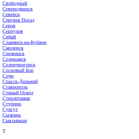
Свободный
Северодвинск
Северск
Сергиев Посад
Серов
Серпухов
Сибай
Славянск-на-Кубани
Смоленск
Снежинск
Соликамск
Солнечногорск
Сосновый Бор
Сочи
Спасск-Дальний
Ставрополь
Старый Оскол
Стерлитамак
Ступино
Сургут
Сызрань
Сыктывкар
Т