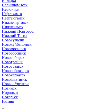
Находка
Невинномысск
Нерюнгри
Нефтекамск
Нефтеюганск
Нижневартовск
Нижнекамск
Нижний Новгород
Нижний Тагил
Новокузнецк
Новокуйбышевск
Новомосковск
Новороссийск
Новосибирск
Новотроицк
Новоуральск
Новочебоксарск
Новочеркасск
Новошахтинск
Новый Уренгой
Ногинск
Норильск
Ноябрьск
Нягань