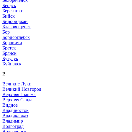
Белореченск
Бердск
Березники
Бийск
Биробиджан
Благовещенск
Бор
Борисоглебск
Боровичи
Братск
Брянск
Бузулук
Буйнакск
В
Великие Луки
Великий Новгород
Верхняя Пышма
Верхняя Салда
Видное
Владивосток
Владикавказ
Владимир
Волгоград
Волгодонск