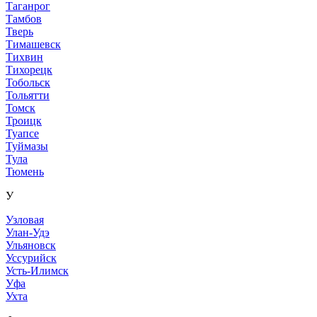
Таганрог
Тамбов
Тверь
Тимашевск
Тихвин
Тихорецк
Тобольск
Тольятти
Томск
Троицк
Туапсе
Туймазы
Тула
Тюмень
У
Узловая
Улан-Удэ
Ульяновск
Уссурийск
Усть-Илимск
Уфа
Ухта