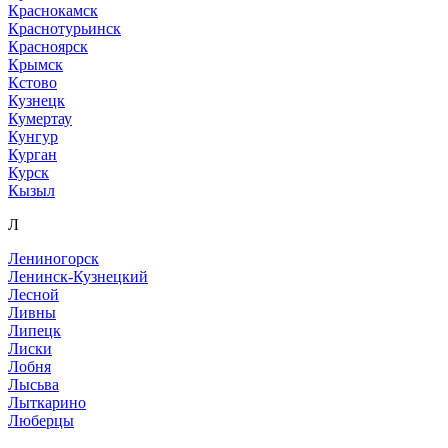
Краснокамск
Краснотурьинск
Красноярск
Крымск
Кстово
Кузнецк
Кумертау
Кунгур
Курган
Курск
Кызыл
Л
Лениногорск
Ленинск-Кузнецкий
Лесной
Ливны
Липецк
Лиски
Лобня
Лысьва
Лыткарино
Люберцы