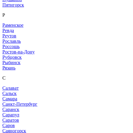
Пятигорск
Р
Раменское
Ревда
Реутов
Рославль
Россошь
Ростов-на-Дону
Рубцовск
Рыбинск
Рязань
С
Салават
Сальск
Самара
Санкт-Петербург
Саранск
Сарапул
Саратов
Саров
Саяногорск