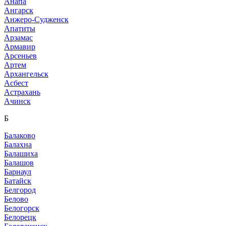
Анапа
Ангарск
Анжеро-Судженск
Апатиты
Арзамас
Армавир
Арсеньев
Артем
Архангельск
Асбест
Астрахань
Ачинск
Б
Балаково
Балахна
Балашиха
Балашов
Барнаул
Батайск
Белгород
Белово
Белогорск
Белорецк