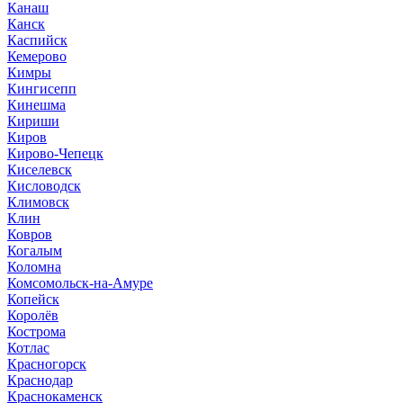
Канаш
Канск
Каспийск
Кемерово
Кимры
Кингисепп
Кинешма
Кириши
Киров
Кирово-Чепецк
Киселевск
Кисловодск
Климовск
Клин
Ковров
Когалым
Коломна
Комсомольск-на-Амуре
Копейск
Королёв
Кострома
Котлас
Красногорск
Краснодар
Краснокаменск