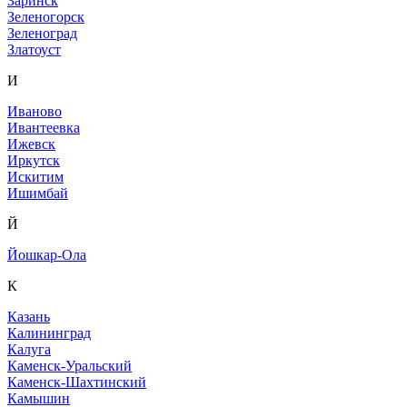
Заринск
Зеленогорск
Зеленоград
Златоуст
И
Иваново
Ивантеевка
Ижевск
Иркутск
Искитим
Ишимбай
Й
Йошкар-Ола
К
Казань
Калининград
Калуга
Каменск-Уральский
Каменск-Шахтинский
Камышин