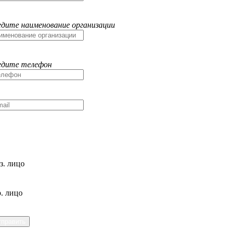
едите наименование организации
едите телефон
з. лицо
. лицо