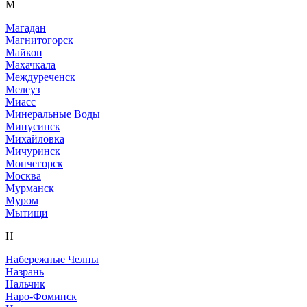
М
Магадан
Магнитогорск
Майкоп
Махачкала
Междуреченск
Мелеуз
Миасс
Минеральные Воды
Минусинск
Михайловка
Мичуринск
Мончегорск
Москва
Мурманск
Муром
Мытищи
Н
Набережные Челны
Назрань
Нальчик
Наро-Фоминск