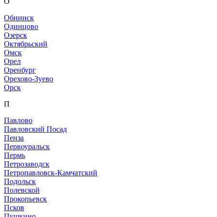
О
Обнинск
Одинцово
Озерск
Октябрьский
Омск
Орел
Оренбург
Орехово-Зуево
Орск
П
Павлово
Павловский Посад
Пенза
Первоуральск
Пермь
Петрозаводск
Петропавловск-Камчатский
Подольск
Полевской
Прокопьевск
Псков
Пушкино