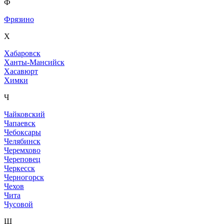
Ф
Фрязино
Х
Хабаровск
Ханты-Мансийск
Хасавюрт
Химки
Ч
Чайковский
Чапаевск
Чебоксары
Челябинск
Черемхово
Череповец
Черкесск
Черногорск
Чехов
Чита
Чусовой
Ш