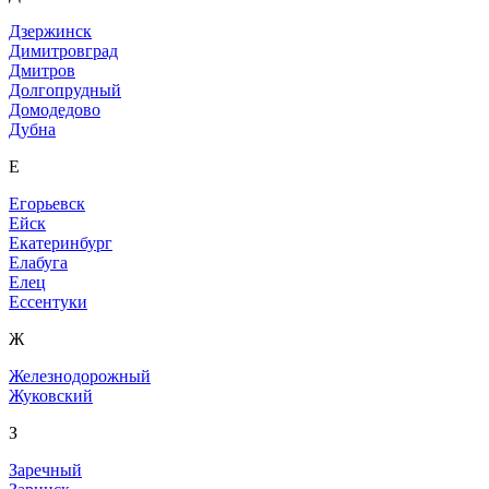
Дзержинск
Димитровград
Дмитров
Долгопрудный
Домодедово
Дубна
Е
Егорьевск
Ейск
Екатеринбург
Елабуга
Елец
Ессентуки
Ж
Железнодорожный
Жуковский
З
Заречный