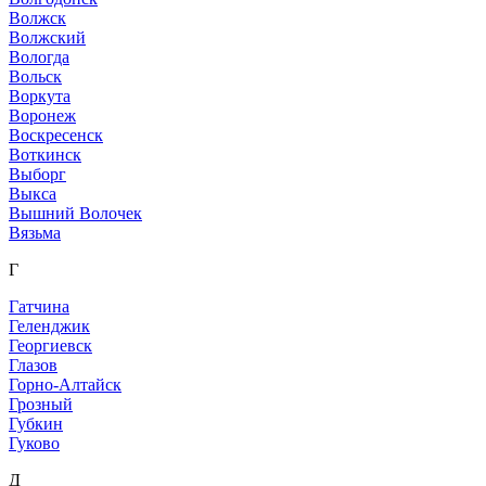
Волжск
Волжский
Вологда
Вольск
Воркута
Воронеж
Воскресенск
Воткинск
Выборг
Выкса
Вышний Волочек
Вязьма
Г
Гатчина
Геленджик
Георгиевск
Глазов
Горно-Алтайск
Грозный
Губкин
Гуково
Д