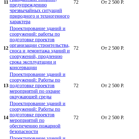
11
72
От 2 500 Р.
предупреждению
чрезвычайных ситуаций
природного и техногенного
характера
Проектирование зданий и
сооружений: работы по
подготовке проектов
организации строительства,
12
72
От 2 500 Р.
сноса и демонтажа зданий и
сооружений, продлению
срока эксплуатации и
консервации
Проектирование зданий и
сооружений: Работы по
13
подготовке проектов
72
От 2 500 Р.
мероприятий по охране
окружающей среды
Проектирование зданий и
сооружений: Работы по
подготовке проектов
14
72
От 2 500 Р.
мероприятий по
обеспечению пожарной
безопасности
Проектирование зданий и