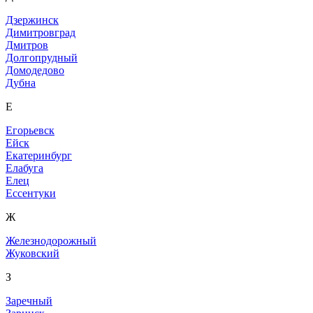
Дзержинск
Димитровград
Дмитров
Долгопрудный
Домодедово
Дубна
Е
Егорьевск
Ейск
Екатеринбург
Елабуга
Елец
Ессентуки
Ж
Железнодорожный
Жуковский
З
Заречный