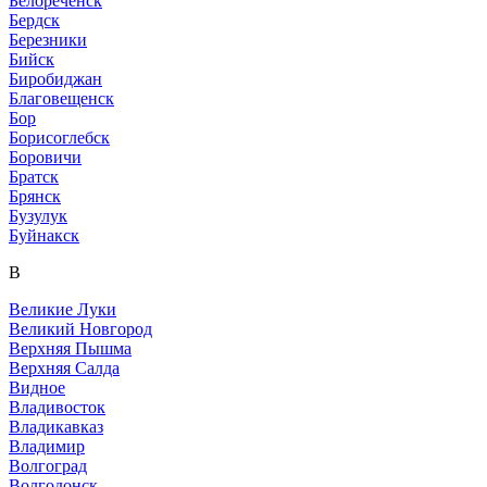
Белореченск
Бердск
Березники
Бийск
Биробиджан
Благовещенск
Бор
Борисоглебск
Боровичи
Братск
Брянск
Бузулук
Буйнакск
В
Великие Луки
Великий Новгород
Верхняя Пышма
Верхняя Салда
Видное
Владивосток
Владикавказ
Владимир
Волгоград
Волгодонск