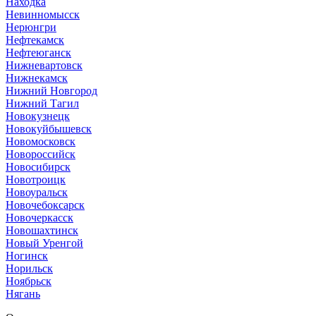
Находка
Невинномысск
Нерюнгри
Нефтекамск
Нефтеюганск
Нижневартовск
Нижнекамск
Нижний Новгород
Нижний Тагил
Новокузнецк
Новокуйбышевск
Новомосковск
Новороссийск
Новосибирск
Новотроицк
Новоуральск
Новочебоксарск
Новочеркасск
Новошахтинск
Новый Уренгой
Ногинск
Норильск
Ноябрьск
Нягань