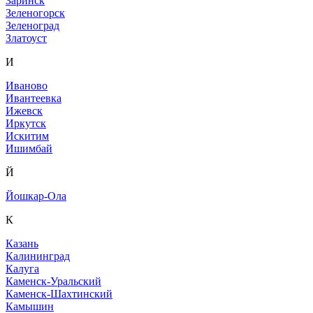
Заринск
Зеленогорск
Зеленоград
Златоуст
И
Иваново
Ивантеевка
Ижевск
Иркутск
Искитим
Ишимбай
Й
Йошкар-Ола
К
Казань
Калининград
Калуга
Каменск-Уральский
Каменск-Шахтинский
Камышин