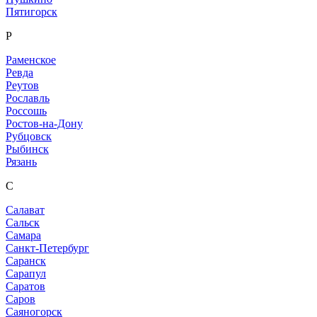
Пятигорск
Р
Раменское
Ревда
Реутов
Рославль
Россошь
Ростов-на-Дону
Рубцовск
Рыбинск
Рязань
С
Салават
Сальск
Самара
Санкт-Петербург
Саранск
Сарапул
Саратов
Саров
Саяногорск