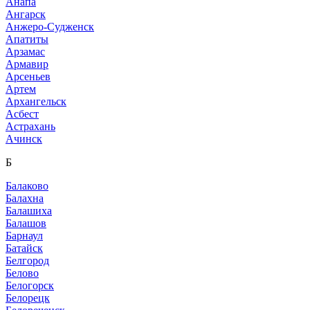
Анапа
Ангарск
Анжеро-Судженск
Апатиты
Арзамас
Армавир
Арсеньев
Артем
Архангельск
Асбест
Астрахань
Ачинск
Б
Балаково
Балахна
Балашиха
Балашов
Барнаул
Батайск
Белгород
Белово
Белогорск
Белорецк