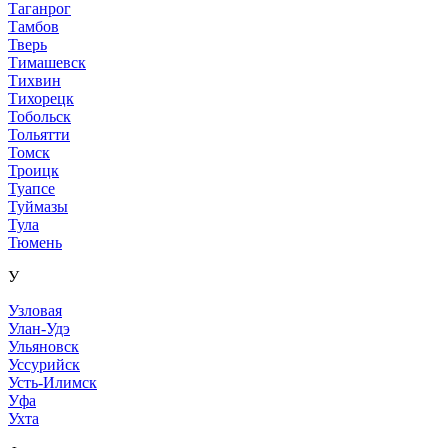
Таганрог
Тамбов
Тверь
Тимашевск
Тихвин
Тихорецк
Тобольск
Тольятти
Томск
Троицк
Туапсе
Туймазы
Тула
Тюмень
У
Узловая
Улан-Удэ
Ульяновск
Уссурийск
Усть-Илимск
Уфа
Ухта