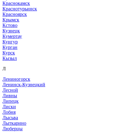
Краснокамск
Краснотурьинск
Красноярск
Крымск
Кстово
Кузнецк
Кумертау
Кунгур
Курган
Курск
Кызыл
Л
Лениногорск
Ленинск-Кузнецкий
Лесной
Ливны
Липецк
Лиски
Лобня
Лысьва
Лыткарино
Люберцы