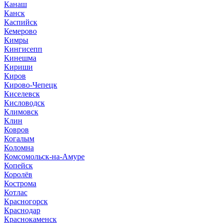
Канаш
Канск
Каспийск
Кемерово
Кимры
Кингисепп
Кинешма
Кириши
Киров
Кирово-Чепецк
Киселевск
Кисловодск
Климовск
Клин
Ковров
Когалым
Коломна
Комсомольск-на-Амуре
Копейск
Королёв
Кострома
Котлас
Красногорск
Краснодар
Краснокаменск