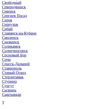
Свободный
Северодвинск
Северск
Сергиев Посад
Серов
Серпухов
Сибай
Славянск-на-Кубани
Смоленск
Снежинск
Соликамск
Солнечногорск
Сосновый Бор
Сочи
Спасск-Дальний
Ставрополь
Старый Оскол
Стерлитамак
Ступино
Сургут
Сызрань
Сыктывкар
Т