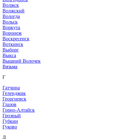
Волжск
Волжский
Вологда
Вольск
Воркута
Воронеж
Воскресенск
Воткинск
Выборг
Выкса
Вышний Волочек
Вязьма
Г
Гатчина
Геленджик
Георгиевск
Глазов
Горно-Алтайск
Грозный
Губкин
Гуково
Д