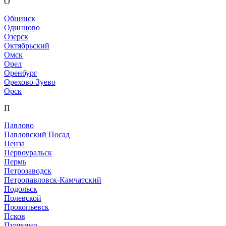
О
Обнинск
Одинцово
Озерск
Октябрьский
Омск
Орел
Оренбург
Орехово-Зуево
Орск
П
Павлово
Павловский Посад
Пенза
Первоуральск
Пермь
Петрозаводск
Петропавловск-Камчатский
Подольск
Полевской
Прокопьевск
Псков
Пушкино