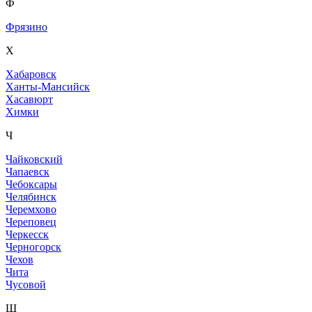
Ф
Фрязино
Х
Хабаровск
Ханты-Мансийск
Хасавюрт
Химки
Ч
Чайковский
Чапаевск
Чебоксары
Челябинск
Черемхово
Череповец
Черкесск
Черногорск
Чехов
Чита
Чусовой
Ш