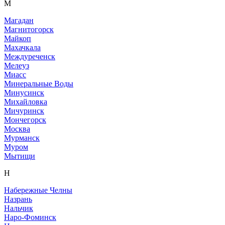
М
Магадан
Магнитогорск
Майкоп
Махачкала
Междуреченск
Мелеуз
Миасс
Минеральные Воды
Минусинск
Михайловка
Мичуринск
Мончегорск
Москва
Мурманск
Муром
Мытищи
Н
Набережные Челны
Назрань
Нальчик
Наро-Фоминск