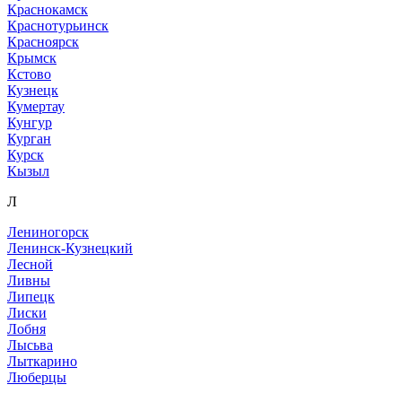
Краснокамск
Краснотурьинск
Красноярск
Крымск
Кстово
Кузнецк
Кумертау
Кунгур
Курган
Курск
Кызыл
Л
Лениногорск
Ленинск-Кузнецкий
Лесной
Ливны
Липецк
Лиски
Лобня
Лысьва
Лыткарино
Люберцы