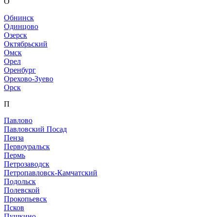
О
Обнинск
Одинцово
Озерск
Октябрьский
Омск
Орел
Оренбург
Орехово-Зуево
Орск
П
Павлово
Павловский Посад
Пенза
Первоуральск
Пермь
Петрозаводск
Петропавловск-Камчатский
Подольск
Полевской
Прокопьевск
Псков
Пушкино