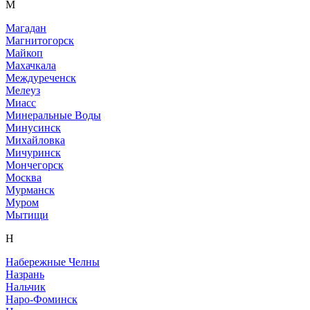
М
Магадан
Магнитогорск
Майкоп
Махачкала
Междуреченск
Мелеуз
Миасс
Минеральные Воды
Минусинск
Михайловка
Мичуринск
Мончегорск
Москва
Мурманск
Муром
Мытищи
Н
Набережные Челны
Назрань
Нальчик
Наро-Фоминск