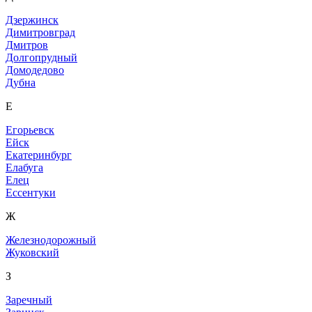
Дзержинск
Димитровград
Дмитров
Долгопрудный
Домодедово
Дубна
Е
Егорьевск
Ейск
Екатеринбург
Елабуга
Елец
Ессентуки
Ж
Железнодорожный
Жуковский
З
Заречный