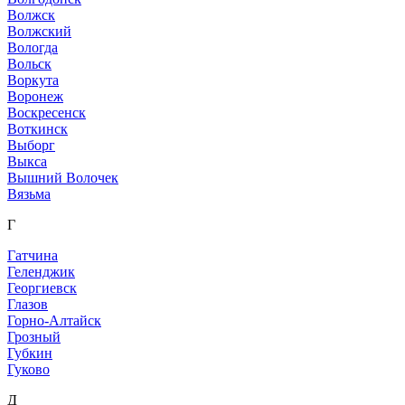
Волжск
Волжский
Вологда
Вольск
Воркута
Воронеж
Воскресенск
Воткинск
Выборг
Выкса
Вышний Волочек
Вязьма
Г
Гатчина
Геленджик
Георгиевск
Глазов
Горно-Алтайск
Грозный
Губкин
Гуково
Д