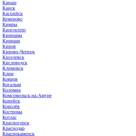
Канаш
Канск
Каспийск
Кемерово
Кимры
Кингисепп
Кинешма
Кириши
Киров
Кирово-Чепецк
Киселевск
Кисловодск
Климовск
Клин
Ковров
Когалым
Коломна
Комсомольск-на-Амуре
Копейск
Королёв
Кострома
Котлас
Красногорск
Краснодар
Краснокаменск