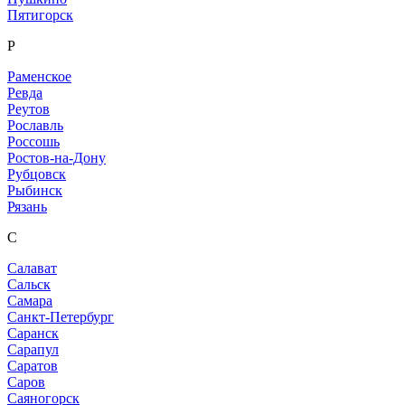
Пятигорск
Р
Раменское
Ревда
Реутов
Рославль
Россошь
Ростов-на-Дону
Рубцовск
Рыбинск
Рязань
С
Салават
Сальск
Самара
Санкт-Петербург
Саранск
Сарапул
Саратов
Саров
Саяногорск