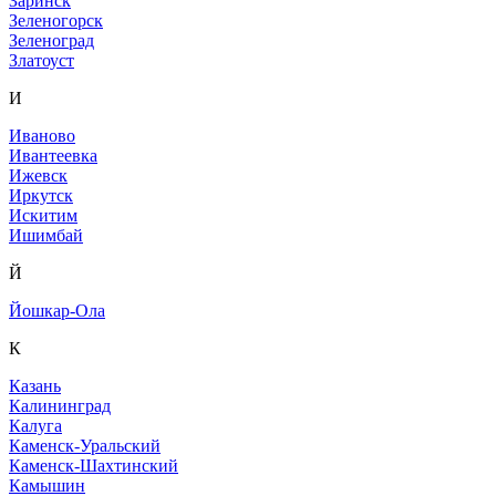
Заринск
Зеленогорск
Зеленоград
Златоуст
И
Иваново
Ивантеевка
Ижевск
Иркутск
Искитим
Ишимбай
Й
Йошкар-Ола
К
Казань
Калининград
Калуга
Каменск-Уральский
Каменск-Шахтинский
Камышин