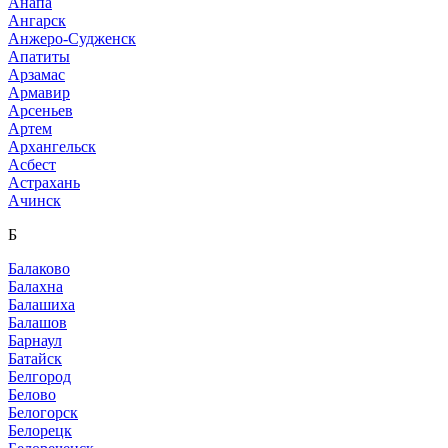
Анапа
Ангарск
Анжеро-Судженск
Апатиты
Арзамас
Армавир
Арсеньев
Артем
Архангельск
Асбест
Астрахань
Ачинск
Б
Балаково
Балахна
Балашиха
Балашов
Барнаул
Батайск
Белгород
Белово
Белогорск
Белорецк