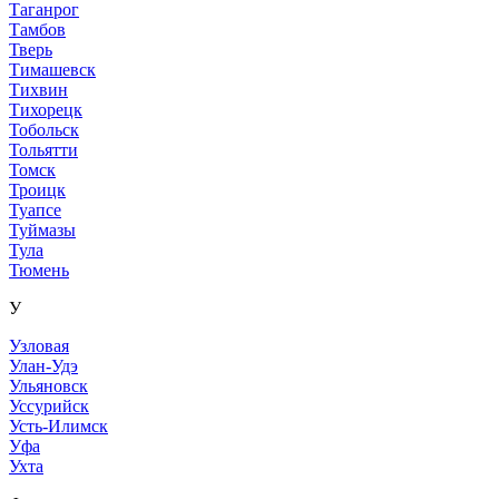
Таганрог
Тамбов
Тверь
Тимашевск
Тихвин
Тихорецк
Тобольск
Тольятти
Томск
Троицк
Туапсе
Туймазы
Тула
Тюмень
У
Узловая
Улан-Удэ
Ульяновск
Уссурийск
Усть-Илимск
Уфа
Ухта