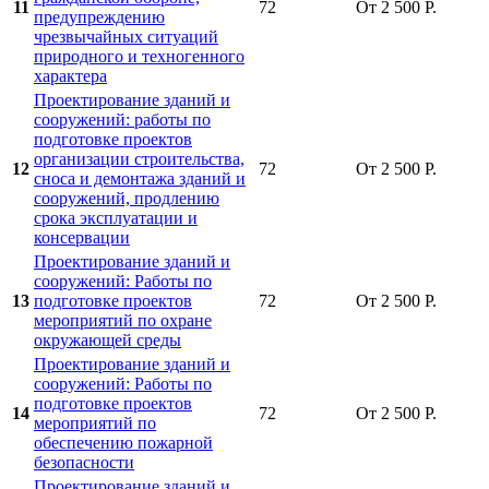
11
72
От 2 500 Р.
предупреждению
чрезвычайных ситуаций
природного и техногенного
характера
Проектирование зданий и
сооружений: работы по
подготовке проектов
организации строительства,
12
72
От 2 500 Р.
сноса и демонтажа зданий и
сооружений, продлению
срока эксплуатации и
консервации
Проектирование зданий и
сооружений: Работы по
13
подготовке проектов
72
От 2 500 Р.
мероприятий по охране
окружающей среды
Проектирование зданий и
сооружений: Работы по
подготовке проектов
14
72
От 2 500 Р.
мероприятий по
обеспечению пожарной
безопасности
Проектирование зданий и