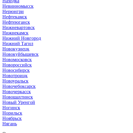
Находка
Невинномысск
Нерюнгри
Нефтекамск
Нефтеюганск
Нижневартовск
Нижнекамск
Нижний Новгород
Нижний Тагил
Новокузнецк
Новокуйбышевск
Новомосковск
Новороссийск
Новосибирск
Новотроицк
Новоуральск
Новочебоксарск
Новочеркасск
Новошахтинск
Новый Уренгой
Ногинск
Норильск
Ноябрьск
Нягань