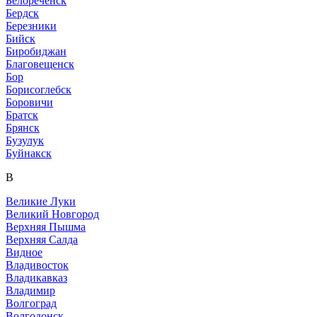
Белореченск
Бердск
Березники
Бийск
Биробиджан
Благовещенск
Бор
Борисоглебск
Боровичи
Братск
Брянск
Бузулук
Буйнакск
В
Великие Луки
Великий Новгород
Верхняя Пышма
Верхняя Салда
Видное
Владивосток
Владикавказ
Владимир
Волгоград
Волгодонск