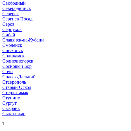
Свободный
Северодвинск
Северск
Сергиев Посад
Серов
Серпухов
Сибай
Славянск-на-Кубани
Смоленск
Снежинск
Соликамск
Солнечногорск
Сосновый Бор
Сочи
Спасск-Дальний
Ставрополь
Старый Оскол
Стерлитамак
Ступино
Сургут
Сызрань
Сыктывкар
Т