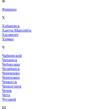
Ф
Фрязино
Х
Хабаровск
Ханты-Мансийск
Хасавюрт
Химки
Ч
Чайковский
Чапаевск
Чебоксары
Челябинск
Черемхово
Череповец
Черкесск
Черногорск
Чехов
Чита
Чусовой
Ш