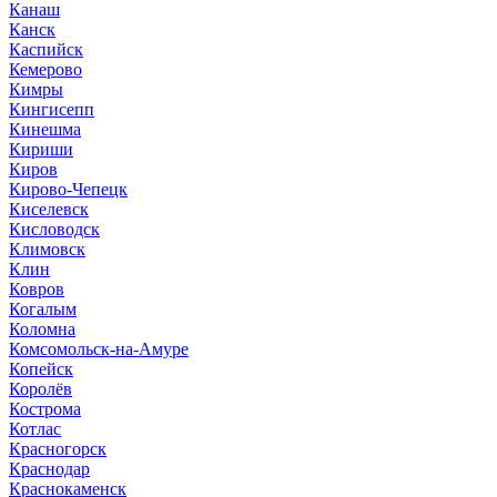
Канаш
Канск
Каспийск
Кемерово
Кимры
Кингисепп
Кинешма
Кириши
Киров
Кирово-Чепецк
Киселевск
Кисловодск
Климовск
Клин
Ковров
Когалым
Коломна
Комсомольск-на-Амуре
Копейск
Королёв
Кострома
Котлас
Красногорск
Краснодар
Краснокаменск