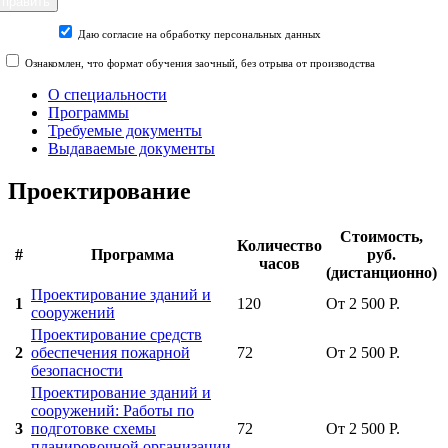
Даю согласие на обработку персональных данных
Ознакомлен, что формат обучения заочный, без отрыва от производства
О специальности
Программы
Требуемые документы
Выдаваемые документы
Проектирование
Стоимость,
Количество
#
Программа
руб.
часов
(дистанционно)
Проектирование зданий и
1
120
От 2 500 Р.
сооружений
Проектирование средств
2
обеспечения пожарной
72
От 2 500 Р.
безопасности
Проектирование зданий и
сооружений: Работы по
3
подготовке схемы
72
От 2 500 Р.
планировочной организации