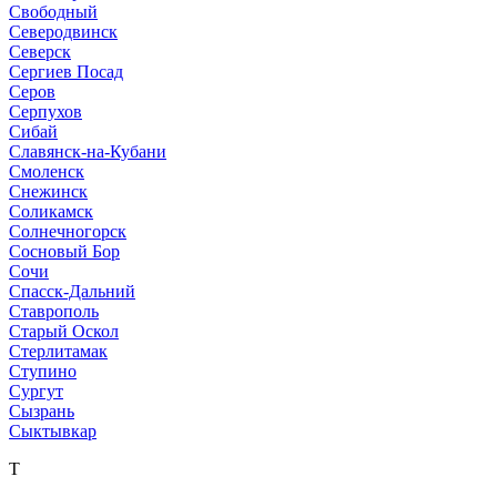
Свободный
Северодвинск
Северск
Сергиев Посад
Серов
Серпухов
Сибай
Славянск-на-Кубани
Смоленск
Снежинск
Соликамск
Солнечногорск
Сосновый Бор
Сочи
Спасск-Дальний
Ставрополь
Старый Оскол
Стерлитамак
Ступино
Сургут
Сызрань
Сыктывкар
Т