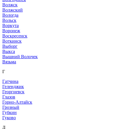
Волжск
Волжский
Вологда
Вольск
Воркута
Воронеж
Воскресенск
Воткинск
Выборг
Выкса
Вышний Волочек
Вязьма
Г
Гатчина
Геленджик
Георгиевск
Глазов
Горно-Алтайск
Грозный
Губкин
Гуково
Д