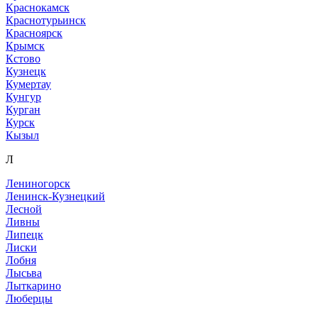
Краснокамск
Краснотурьинск
Красноярск
Крымск
Кстово
Кузнецк
Кумертау
Кунгур
Курган
Курск
Кызыл
Л
Лениногорск
Ленинск-Кузнецкий
Лесной
Ливны
Липецк
Лиски
Лобня
Лысьва
Лыткарино
Люберцы