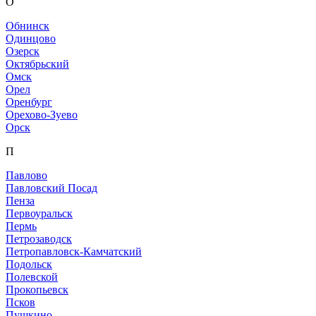
О
Обнинск
Одинцово
Озерск
Октябрьский
Омск
Орел
Оренбург
Орехово-Зуево
Орск
П
Павлово
Павловский Посад
Пенза
Первоуральск
Пермь
Петрозаводск
Петропавловск-Камчатский
Подольск
Полевской
Прокопьевск
Псков
Пушкино