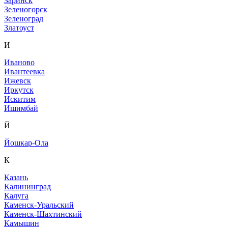
Заринск
Зеленогорск
Зеленоград
Златоуст
И
Иваново
Ивантеевка
Ижевск
Иркутск
Искитим
Ишимбай
Й
Йошкар-Ола
К
Казань
Калининград
Калуга
Каменск-Уральский
Каменск-Шахтинский
Камышин