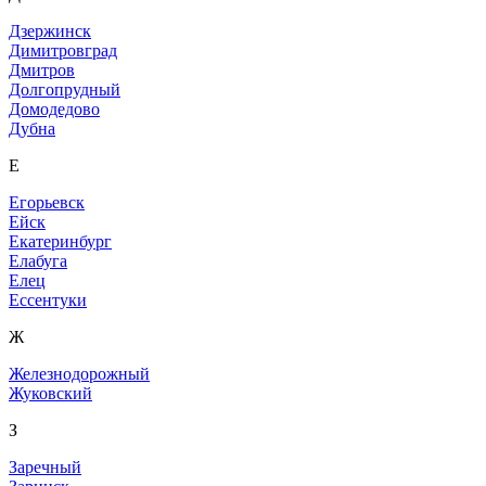
Дзержинск
Димитровград
Дмитров
Долгопрудный
Домодедово
Дубна
Е
Егорьевск
Ейск
Екатеринбург
Елабуга
Елец
Ессентуки
Ж
Железнодорожный
Жуковский
З
Заречный