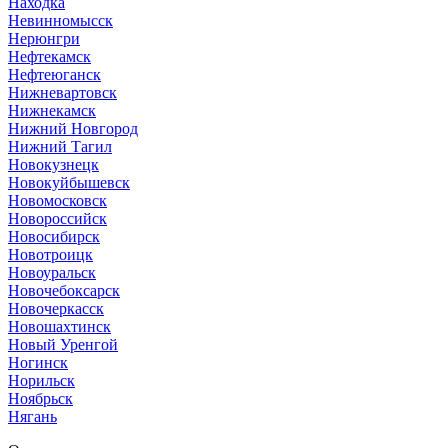
Находка
Невинномысск
Нерюнгри
Нефтекамск
Нефтеюганск
Нижневартовск
Нижнекамск
Нижний Новгород
Нижний Тагил
Новокузнецк
Новокуйбышевск
Новомосковск
Новороссийск
Новосибирск
Новотроицк
Новоуральск
Новочебоксарск
Новочеркасск
Новошахтинск
Новый Уренгой
Ногинск
Норильск
Ноябрьск
Нягань