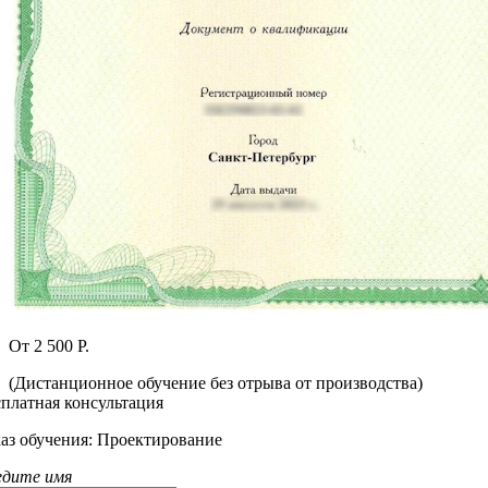
От 2 500 Р.
(Дистанционное обучение без отрыва от производства)
сплатная консультация
каз обучения:
Проектирование
едите имя