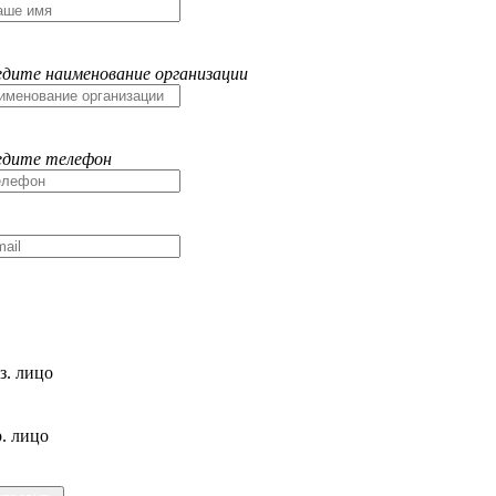
едите наименование организации
едите телефон
з. лицо
. лицо