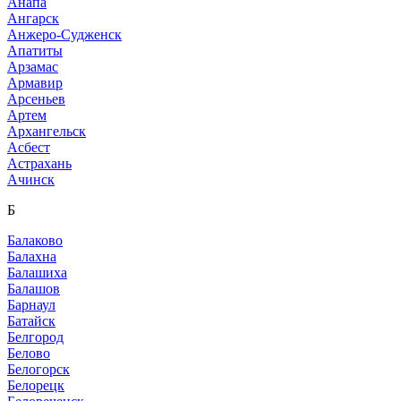
Анапа
Ангарск
Анжеро-Судженск
Апатиты
Арзамас
Армавир
Арсеньев
Артем
Архангельск
Асбест
Астрахань
Ачинск
Б
Балаково
Балахна
Балашиха
Балашов
Барнаул
Батайск
Белгород
Белово
Белогорск
Белорецк