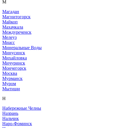
М
Магадан
Магнитогорск
Майкоп
Махачкала
Междуреченск
Мелеуз
Миасс
Минеральные Воды
Минусинск
Михайловка
Мичуринск
Мончегорск
Москва
Мурманск
Муром
Мытищи
Н
Набережные Челны
Назрань
Нальчик
Наро-Фоминск