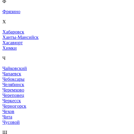
Ф
Фрязино
Х
Хабаровск
Ханты-Мансийск
Хасавюрт
Химки
Ч
Чайковский
Чапаевск
Чебоксары
Челябинск
Черемхово
Череповец
Черкесск
Черногорск
Чехов
Чита
Чусовой
Ш