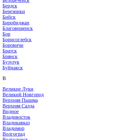
Белореченск
Бердск
Березники
Бийск
Биробиджан
Благовещенск
Бор
Борисоглебск
Боровичи
Братск
Брянск
Бузулук
Буйнакск
В
Великие Луки
Великий Новгород
Верхняя Пышма
Верхняя Салда
Видное
Владивосток
Владикавказ
Владимир
Волгоград
Волгодонск