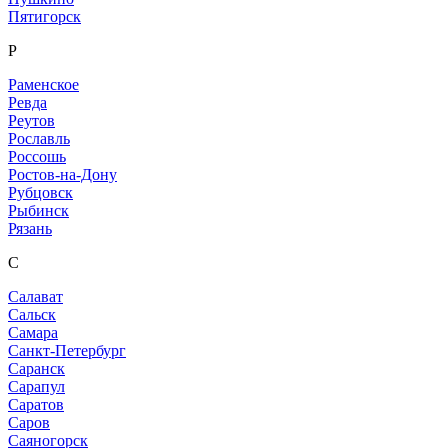
Пятигорск
Р
Раменское
Ревда
Реутов
Рославль
Россошь
Ростов-на-Дону
Рубцовск
Рыбинск
Рязань
С
Салават
Сальск
Самара
Санкт-Петербург
Саранск
Сарапул
Саратов
Саров
Саяногорск