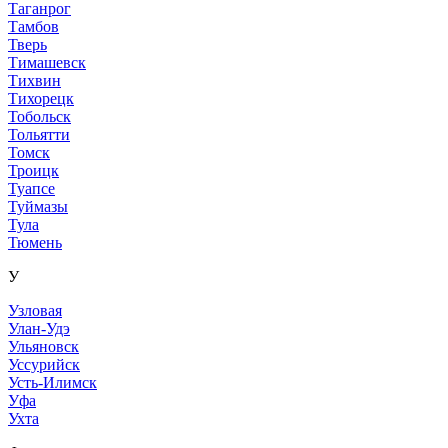
Таганрог
Тамбов
Тверь
Тимашевск
Тихвин
Тихорецк
Тобольск
Тольятти
Томск
Троицк
Туапсе
Туймазы
Тула
Тюмень
У
Узловая
Улан-Удэ
Ульяновск
Уссурийск
Усть-Илимск
Уфа
Ухта