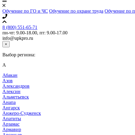
Обучение по ГО и ЧС
Обучение по охране труда
Обучение по 
8 (800) 551-65-71
пн-чт: 9.00-18.00, пт: 9.00-17.00
info@upkpro.ru
×
Выбор региона:
А
Абакан
Азов
Александров
Алексин
Альметьевск
Анапа
Ангарск
Анжеро-Судженск
Апатиты
Арзамас
Армавир
Арсеньев