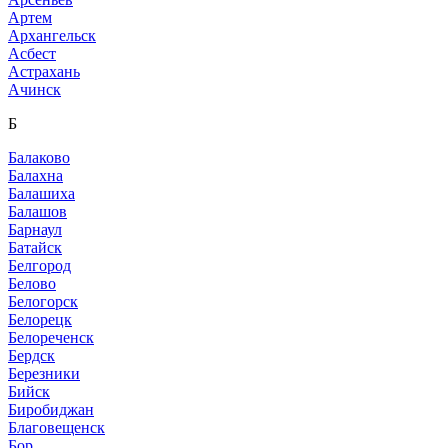
Артем
Архангельск
Асбест
Астрахань
Ачинск
Б
Балаково
Балахна
Балашиха
Балашов
Барнаул
Батайск
Белгород
Белово
Белогорск
Белорецк
Белореченск
Бердск
Березники
Бийск
Биробиджан
Благовещенск
Бор