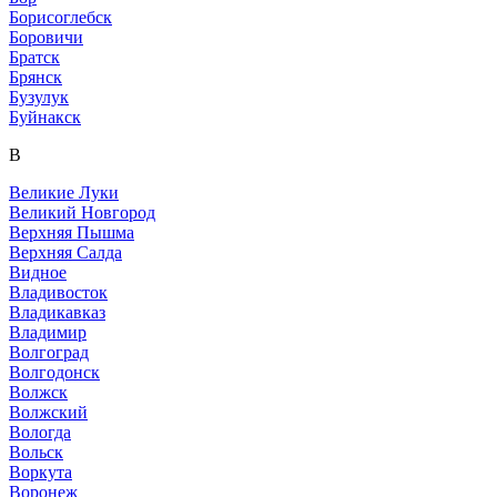
Борисоглебск
Боровичи
Братск
Брянск
Бузулук
Буйнакск
В
Великие Луки
Великий Новгород
Верхняя Пышма
Верхняя Салда
Видное
Владивосток
Владикавказ
Владимир
Волгоград
Волгодонск
Волжск
Волжский
Вологда
Вольск
Воркута
Воронеж