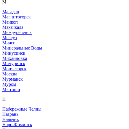
М
Магадан
Магнитогорск
Майкоп
Махачкала
Междуреченск
Мелеуз
Миасс
Минеральные Воды
Минусинск
Михайловка
Мичуринск
Мончегорск
Москва
Мурманск
Муром
Мытищи
Н
Набережные Челны
Назрань
Нальчик
Наро-Фоминск