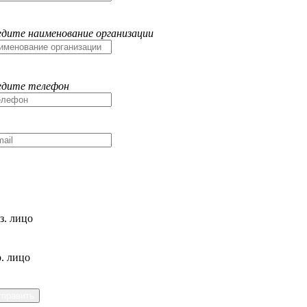
едите наименование организации
едите телефон
з. лицо
. лицо