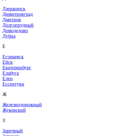
Дзержинск
Димитровград
Дмитров
Долгопрудный
Домодедово
Дубна
Е
Егорьевск
Ейск
Екатеринбург
Елабуга
Елец
Ессентуки
Ж
Железнодорожный
Жуковский
З
Заречный