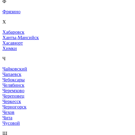
Ф
Фрязино
Х
Хабаровск
Ханты-Мансийск
Хасавюрт
Химки
Ч
Чайковский
Чапаевск
Чебоксары
Челябинск
Черемхово
Череповец
Черкесск
Черногорск
Чехов
Чита
Чусовой
Ш