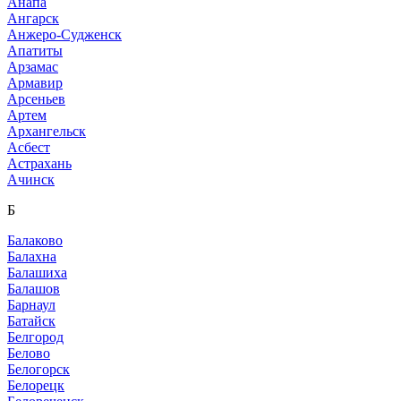
Анапа
Ангарск
Анжеро-Судженск
Апатиты
Арзамас
Армавир
Арсеньев
Артем
Архангельск
Асбест
Астрахань
Ачинск
Б
Балаково
Балахна
Балашиха
Балашов
Барнаул
Батайск
Белгород
Белово
Белогорск
Белорецк