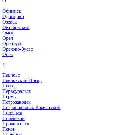
О
Обнинск
Одинцово
Озерск
Октябрьский
Омск
Орел
Оренбург
Орехово-Зуево
Орск
П
Павлово
Павловский Посад
Пенза
Первоуральск
Пермь
Петрозаводск
Петропавловск-Камчатский
Подольск
Полевской
Прокопьевск
Псков
Пушкино