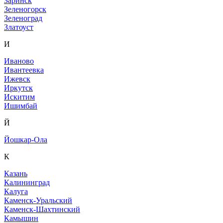
Заринск
Зеленогорск
Зеленоград
Златоуст
И
Иваново
Ивантеевка
Ижевск
Иркутск
Искитим
Ишимбай
Й
Йошкар-Ола
К
Казань
Калининград
Калуга
Каменск-Уральский
Каменск-Шахтинский
Камышин