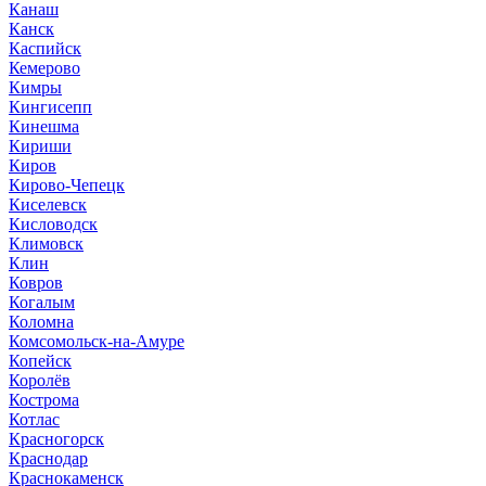
Канаш
Канск
Каспийск
Кемерово
Кимры
Кингисепп
Кинешма
Кириши
Киров
Кирово-Чепецк
Киселевск
Кисловодск
Климовск
Клин
Ковров
Когалым
Коломна
Комсомольск-на-Амуре
Копейск
Королёв
Кострома
Котлас
Красногорск
Краснодар
Краснокаменск