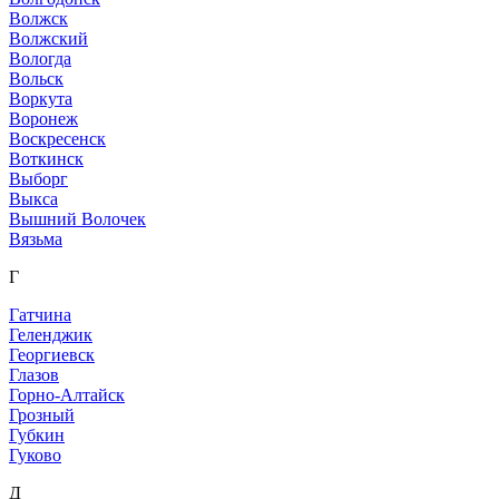
Волжск
Волжский
Вологда
Вольск
Воркута
Воронеж
Воскресенск
Воткинск
Выборг
Выкса
Вышний Волочек
Вязьма
Г
Гатчина
Геленджик
Георгиевск
Глазов
Горно-Алтайск
Грозный
Губкин
Гуково
Д