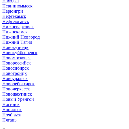
Находка
Невинномысск
Нерюнгри
Нефтекамск
Нефтеюганск
Нижневартовск
Нижнекамск
Нижний Новгород
Нижний Тагил
Новокузнецк
Новокуйбышевск
Новомосковск
Новороссийск
Новосибирск
Новотроицк
Новоуральск
Новочебоксарск
Новочеркасск
Новошахтинск
Новый Уренгой
Ногинск
Норильск
Ноябрьск
Нягань