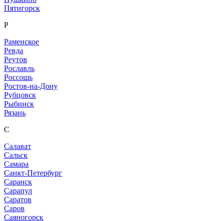
Пятигорск
Р
Раменское
Ревда
Реутов
Рославль
Россошь
Ростов-на-Дону
Рубцовск
Рыбинск
Рязань
С
Салават
Сальск
Самара
Санкт-Петербург
Саранск
Сарапул
Саратов
Саров
Саяногорск