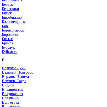
Белореченск
Бердск
Березники
Бийск
Биробиджан
Благовещенск
Бор
Борисоглебск
Боровичи
Братск
Брянск
Бузулук
Буйнакск
В
Великие Луки
Великий Новгород
Верхняя Пышма
Верхняя Салда
Видное
Владивосток
Владикавказ
Владимир
Волгоград
Волгодонск