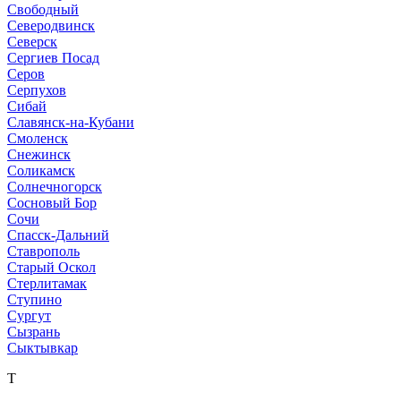
Свободный
Северодвинск
Северск
Сергиев Посад
Серов
Серпухов
Сибай
Славянск-на-Кубани
Смоленск
Снежинск
Соликамск
Солнечногорск
Сосновый Бор
Сочи
Спасск-Дальний
Ставрополь
Старый Оскол
Стерлитамак
Ступино
Сургут
Сызрань
Сыктывкар
Т