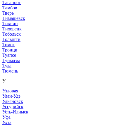
Таганрог
Тамбов
Тверь
Тимашевск
Тихвин
Тихорецк
Тобольск
Тольятти
Томск
Троицк
Туапсе
Туймазы
Тула
Тюмень
У
Узловая
Улан-Удэ
Ульяновск
Уссурийск
Усть-Илимск
Уфа
Ухта