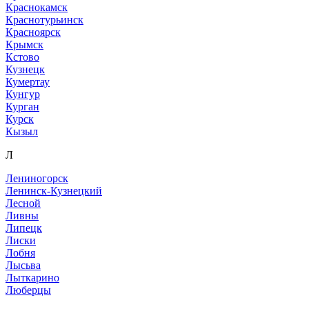
Краснокамск
Краснотурьинск
Красноярск
Крымск
Кстово
Кузнецк
Кумертау
Кунгур
Курган
Курск
Кызыл
Л
Лениногорск
Ленинск-Кузнецкий
Лесной
Ливны
Липецк
Лиски
Лобня
Лысьва
Лыткарино
Люберцы